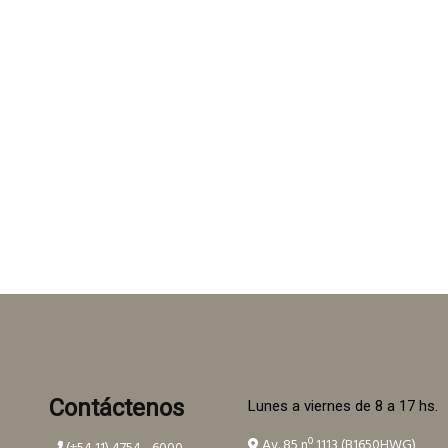
Contáctenos
Lunes a viernes de 8 a 17 hs.
Av. 85 nº 1113 (B1650HWG)