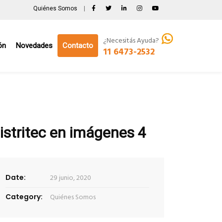
Quiénes Somos
|
¿Necesitás Ayuda?
ón
Novedades
Contacto
11 6473-2532
istritec en imágenes 4
Date:
29 junio, 2020
Category:
Quiénes Somos