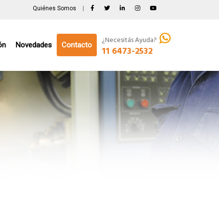
Quiénes Somos
|
¿Necesitás Ayuda?
ón
Novedades
Contacto
11 6473-2532