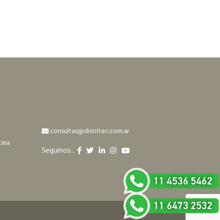
consultas@distritec.com.ar
tina
Seguinos...