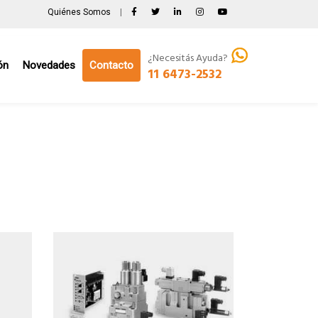
Quiénes Somos
|
¿Necesitás Ayuda?
ón
Novedades
Contacto
11 6473-2532