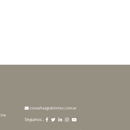
consultas@distritec.com.ar
tina
Seguinos...