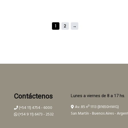
1
2
→
Contáctenos
Lunes a viernes de 8 a 17 hs.
Av. 85 nº 1113 (B1650HWG)
(+54 11) 4754 - 6000
San Martín - Buenos Aires - Argen
(+54 9 11) 6473 - 2532