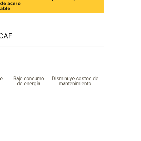
 de acero
dable
ECAF
re
Bajo consumo
Disminuye costos de
de energía
mantenimiento