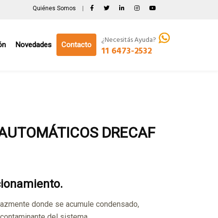
Quiénes Somos
|
¿Necesitás Ayuda?
ón
Novedades
Contacto
11 6473-2532
AUTOMÁTICOS DRECAF
cionamiento.
icazmente donde se acumule condensado,
contaminante del sistema.