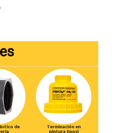
a
les
ástico de
Terminación en
iería
pintura Epoxi