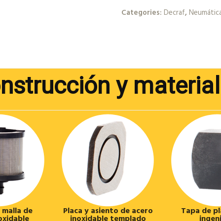
Categories:
Decraf
,
Neumátic
nstrucción y materia
n malla de
Placa y asiento de acero
Tapa de pl
oxidable
inoxidable templado
ingen