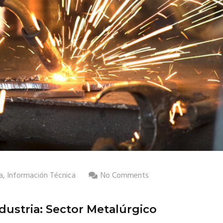
a
,
Información Técnica
No Comments
dustria: Sector Metalúrgico