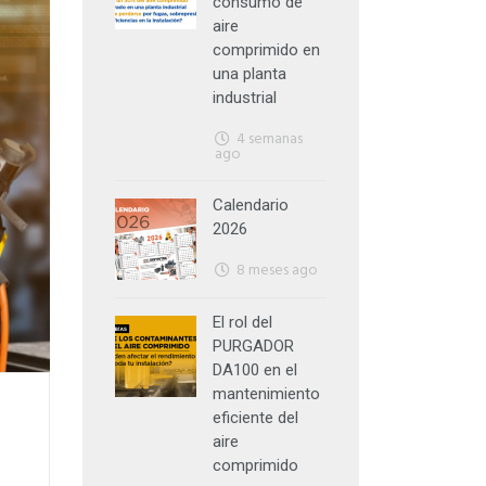
consumo de
aire
comprimido en
una planta
industrial
4 semanas
ago
Calendario
2026
8 meses ago
El rol del
PURGADOR
DA100 en el
mantenimiento
eficiente del
aire
comprimido