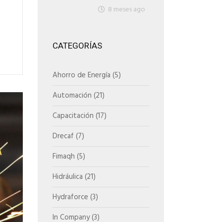
8 meses ago
CATEGORÍAS
Ahorro de Energía
(5)
Automación
(21)
Capacitación
(17)
Drecaf
(7)
Fimaqh
(5)
Hidráulica
(21)
Hydraforce
(3)
In Company
(3)