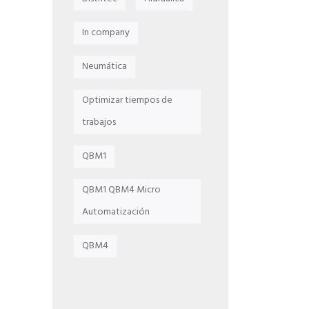
In company
Neumática
Optimizar tiempos de
trabajos
QBM1
QBM1 QBM4 Micro
Automatización
QBM4