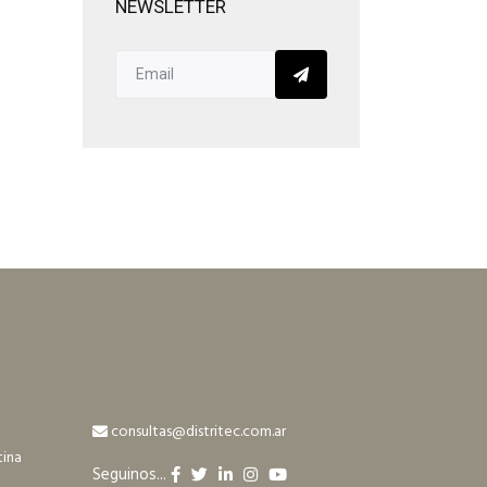
NEWSLETTER
consultas@distritec.com.ar
tina
Seguinos...