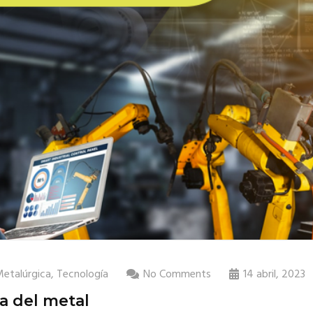
Metalúrgica
,
Tecnología
No Comments
14 abril, 2023
a del metal