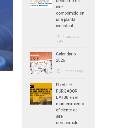
consumo de
aire
comprimido en
una planta
industrial
4 semanas
ago
Calendario
2026
8 meses ago
El rol del
PURGADOR
DA100 en el
mantenimiento
eficiente del
aire
comprimido