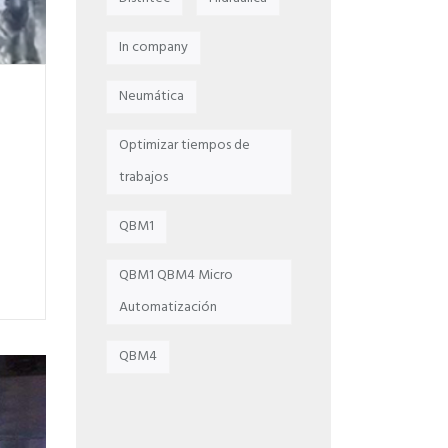
In company
Neumática
Optimizar tiempos de
trabajos
QBM1
QBM1 QBM4 Micro
Automatización
QBM4