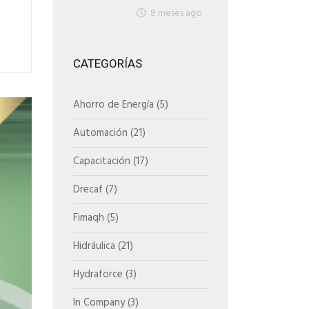
8 meses ago
CATEGORÍAS
Ahorro de Energía
(5)
Automación
(21)
Capacitación
(17)
Drecaf
(7)
Fimaqh
(5)
Hidráulica
(21)
Hydraforce
(3)
In Company
(3)