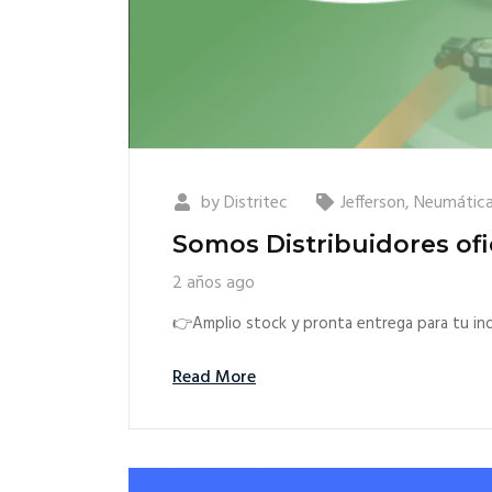
by
Distritec
Jefferson
,
Neumátic
Somos Distribuidores of
2 años ago
👉Amplio stock y pronta entrega para tu ind
Read More