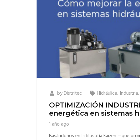
by
Distritec
Hidráulica
,
Industria
OPTIMIZACIÓN INDUSTRIAL
energética en sistemas h
1 año ago
Basándonos en la filosofía Kaizen —que prom