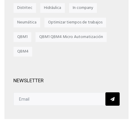
Distritec
Hidráulica
In company
Neumática
Optimizar tiempos de trabajos
QBM1
QBM1 QBM4 Micro Automatización
QBM4
NEWSLETTER