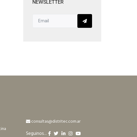
NEWSLETTER
consultas@distritec.com.ar
tina
Seguinos...