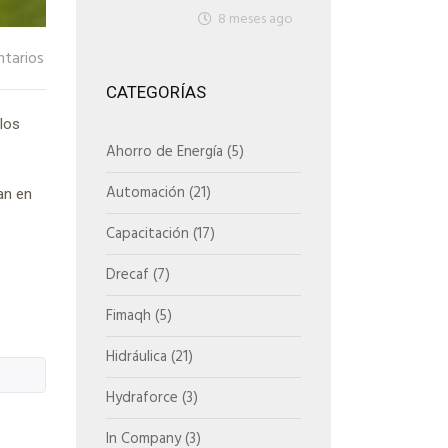
8 meses ago
tarios
CATEGORÍAS
 los
Ahorro de Energía
(5)
Automación
(21)
an en
Capacitación
(17)
Drecaf
(7)
Fimaqh
(5)
Hidráulica
(21)
Hydraforce
(3)
In Company
(3)