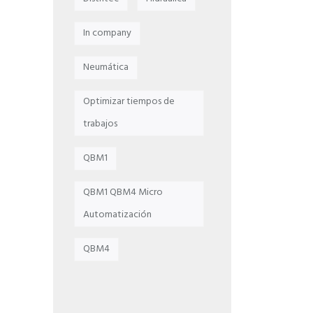
In company
Neumática
Optimizar tiempos de
trabajos
QBM1
QBM1 QBM4 Micro
Automatización
QBM4