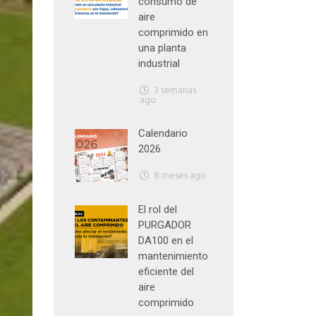
consumo de
aire
comprimido en
una planta
industrial
3 semanas
ago
Calendario
2026
8 meses ago
El rol del
PURGADOR
DA100 en el
mantenimiento
eficiente del
aire
comprimido