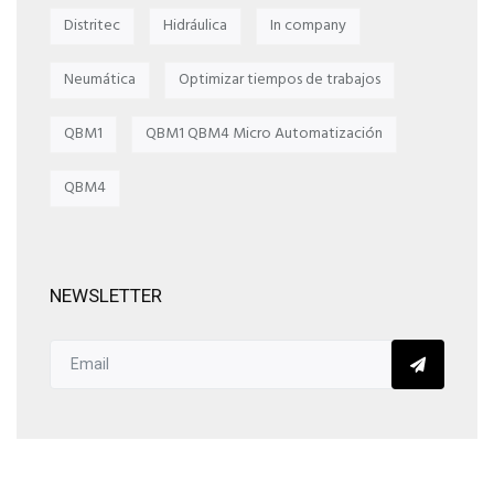
Distritec
Hidráulica
In company
Neumática
Optimizar tiempos de trabajos
QBM1
QBM1 QBM4 Micro Automatización
QBM4
NEWSLETTER