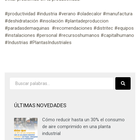
#productividad #industria #verano #oladecalor #manufactura
#deshidratación #insolación #plantadeproduccion
#paradasdemaquinas #recomendaciones #distritec #equipos
#instalaciones #personal #recursoshumanos #capitalhumano
#Industrias #PlantasIndustriales
ÚLTIMAS NOVEDADES
Cómo reducir hasta un 30% el consumo
de aire comprimido en una planta
industrial