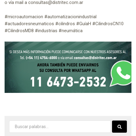
o vía mail a consultas@distritec.com.ar
#microautomacion #automatizacionindustrial
#actuadoresneumaticos #cilindros #GuíaH #CilindrosCN10
#CilindrosMD8 #industrias #neumática