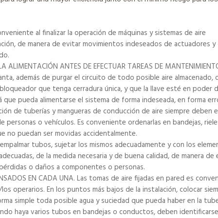
niente al finalizar la operación de máquinas y sistemas de aire
alación, de manera de evitar movimientos indeseados de actuadores y
do.
E LA ALIMENTACIÓN ANTES DE EFECTUAR TAREAS DE MANTENIMIENTO
anta, además de purgar el circuito de todo posible aire almacenado,
bloqueador que tenga cerradura única, y que la llave esté en poder 
á que pueda alimentarse el sistema de forma indeseada, en forma err
n de tuberías y mangueras de conducción de aire siempre deben e
de personas o vehículos. Es conveniente ordenarlas en bandejas, riele
ue no puedan ser movidas accidentalmente.
mpalmar tubos, sujetar los mismos adecuadamente y con los eleme
adecuadas, de la medida necesaria y de buena calidad, de manera de 
 pérdidas o daños a componentes o personas.
DOS EN CADA UNA. Las tomas de aire fijadas en pared es conven
/los operarios. En los puntos más bajos de la instalación, colocar sie
rma simple toda posible agua y suciedad que pueda haber en la tube
 haya varios tubos en bandejas o conductos, deben identificarse