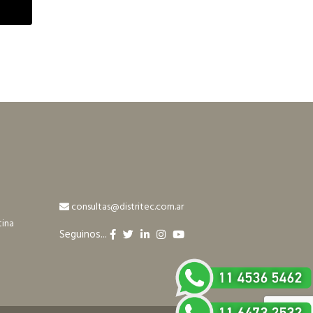
consultas@distritec.com.ar
tina
Seguinos...