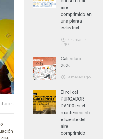
consumo de
aire
comprimido en
una planta
industrial
3 semanas
ago
Calendario
2026
8 meses ago
El rol del
PURGADOR
tarios
DA100 en el
mantenimiento
eficiente del
do
aire
nuación
comprimido
s que