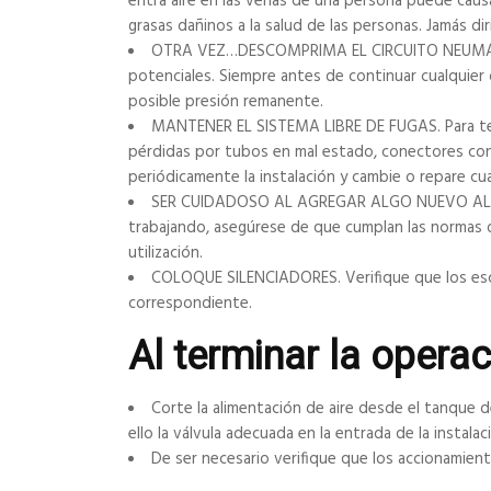
entra aire en las venas de una persona puede causa
grasas dañinos a la salud de las personas. Jamás dir
OTRA VEZ…DESCOMPRIMA EL CIRCUITO NEUMÁTICO
potenciales. Siempre antes de continuar cualquier
posible presión remanente.
MANTENER EL SISTEMA LIBRE DE FUGAS. Para ten
pérdidas por tubos en mal estado, conectores con
periódicamente la instalación y cambie o repare cua
SER CUIDADOSO AL AGREGAR ALGO NUEVO AL SIS
trabajando, asegúrese de que cumplan las normas d
utilización.
COLOQUE SILENCIADORES. Verifique que los esca
correspondiente.
Al terminar la opera
Corte la alimentación de aire desde el tanque de
ello la válvula adecuada en la entrada de la instal
De ser necesario verifique que los accionamien