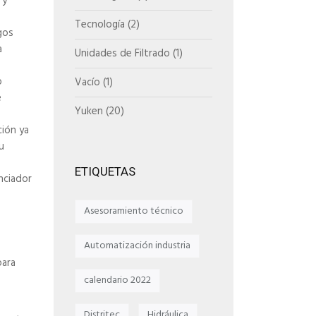
 y
Tecnología
(2)
gos
a
Unidades de Filtrado
(1)
o
Vacío
(1)
e
Yuken
(20)
ión ya
u
ETIQUETAS
nciador
Asesoramiento técnico
Automatización industria
para
calendario 2022
Distritec
Hidráulica