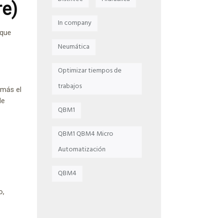
re)
In company
 que
Neumática
Optimizar tiempos de
trabajos
 más el
de
QBM1
QBM1 QBM4 Micro
Automatización
QBM4
o,