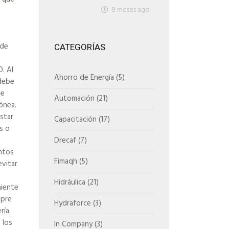
8 meses ago
 de
CATEGORÍAS
. Al
Ahorro de Energía
(5)
 debe
de
Automación
(21)
ónea.
star
Capacitación
(17)
s o
Drecaf
(7)
ntos
Fimaqh
(5)
evitar
Hidráulica
(21)
iente
mpre
Hydraforce
(3)
ría.
 los
In Company
(3)