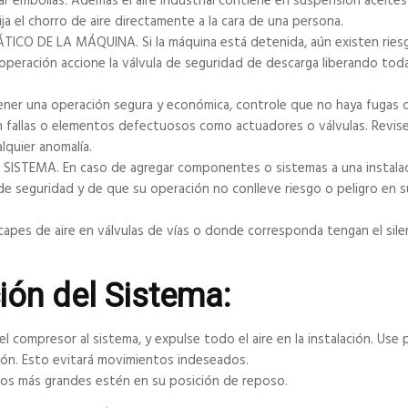
r embolias. Además el aire industrial contiene en suspensión aceites
ija el chorro de aire directamente a la cara de una persona.
 DE LA MÁQUINA. Si la máquina está detenida, aún existen ries
 operación accione la válvula de seguridad de descarga liberando tod
er una operación segura y económica, controle que no haya fugas 
 fallas o elementos defectuosos como actuadores o válvulas. Revis
lquier anomalía.
TEMA. En caso de agregar componentes o sistemas a una instalac
e seguridad y de que su operación no conlleve riesgo o peligro en s
pes de aire en válvulas de vías o donde corresponda tengan el sile
ción del Sistema:
l compresor al sistema, y expulse todo el aire en la instalación. Use 
ación. Esto evitará movimientos indeseados.
tos más grandes estén en su posición de reposo.