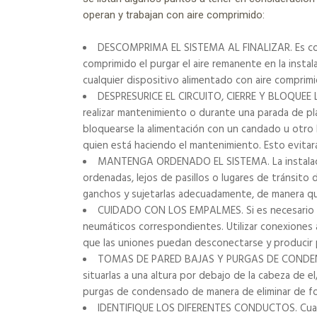
operan y trabajan con aire comprimido:
DESCOMPRIMA EL SISTEMA AL FINALIZAR. Es conve
comprimido el purgar el aire remanente en la inst
cualquier dispositivo alimentado con aire comprimi
DESPRESURICE EL CIRCUITO, CIERRE Y BLOQUE
realizar mantenimiento o durante una parada de pl
bloquearse la alimentación con un candado u otro 
quien está haciendo el mantenimiento. Esto evitar
MANTENGA ORDENADO EL SISTEMA. La instalació
ordenadas, lejos de pasillos o lugares de tránsito 
ganchos y sujetarlas adecuadamente, de manera q
CUIDADO CON LOS EMPALMES. Si es necesario e
neumáticos correspondientes. Utilizar conexiones 
que las uniones puedan desconectarse y producir
TOMAS DE PARED BAJAS Y PURGAS DE CONDENSA
situarlas a una altura por debajo de la cabeza de el
purgas de condensado de manera de eliminar de fo
IDENTIFIQUE LOS DIFERENTES CONDUCTOS. Cuando