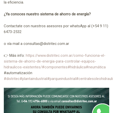
la eficiencia.
¿Ya conoces nuestro sistema de ahorro de energía?
Contactate con nuestros asesores por whatsApp al (+54 9 11)
6473-2532
o vía mail a consultas@distritec.com.ar
👉 Más info:
https://www.distritec.com.ar/como-funciona-el-
sistema-de-ahorro-de-energia-para-controlar-equipos-
hidraulicos-existentes/
#componentes
#hidráulica
#neumática
#automatización
#distritec
#plantaindustrial
#parqueindustrial
#centralesoleohidraul